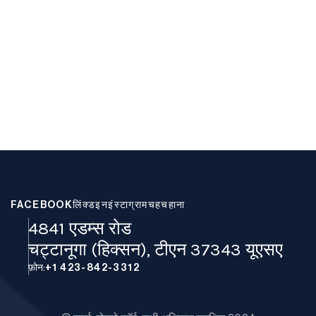
FACEBOOK
लिंक्डइन
इंस्टाग्राम
चहचहाना
4841 एडम्स रोड
चट्टानूगा (हिक्सन), टीएन 37343 यूएसए
फ़ोन:
+1 423-842-3312