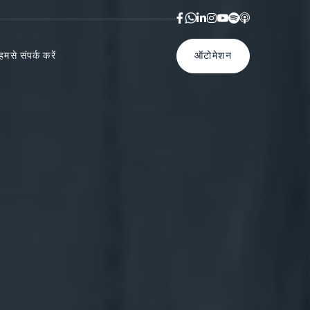



ऑटोमेशन
हमसे संपर्क करें